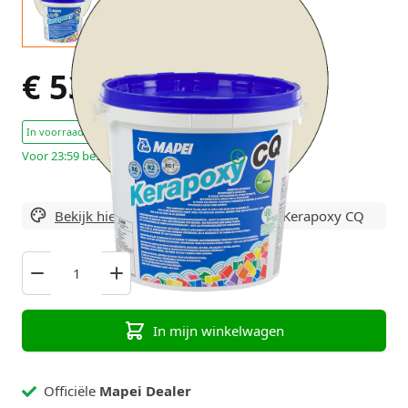
€ 53,79
Excl. BTW
In voorraad : 3 Stuks
Voor 23:59 besteld, maandag in huis!
Bekijk hier alle varianten
van Mapei Kerapoxy CQ
In mijn winkelwagen
Officiële
Mapei Dealer