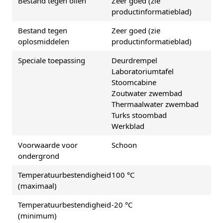
Bestand tegen oliën
Zeer goed (zie
productinformatieblad)
Bestand tegen
Zeer goed (zie
oplosmiddelen
productinformatieblad)
Speciale toepassing
Deurdrempel
Laboratoriumtafel
Stoomcabine
Zoutwater zwembad
Thermaalwater zwembad
Turks stoombad
Werkblad
Voorwaarde voor
Schoon
ondergrond
Temperatuurbestendigheid
100 °C
(maximaal)
Temperatuurbestendigheid
-20 °C
(minimum)