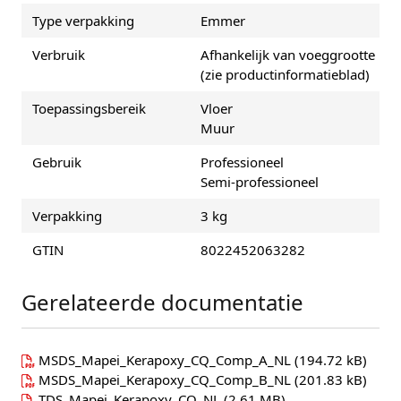
Type verpakking
Emmer
Verbruik
Afhankelijk van voeggrootte
(zie productinformatieblad)
Toepassingsbereik
Vloer
Muur
Gebruik
Professioneel
Semi-professioneel
Verpakking
3 kg
GTIN
8022452063282
Gerelateerde documentatie
MSDS_Mapei_Kerapoxy_CQ_Comp_A_NL
(194.72 kB)
MSDS_Mapei_Kerapoxy_CQ_Comp_B_NL
(201.83 kB)
TDS_Mapei_Kerapoxy_CQ_NL
(2.61 MB)