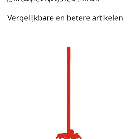
Vergelijkbare en betere artikelen
Press to skip carousel