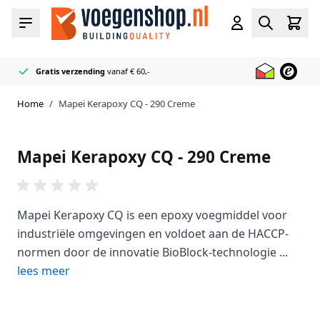
Ga naar de inhoud
Cart
Menu
Account
Zoeken
Gratis verzending
vanaf € 60,-
Officieel
50+ Voeg & Kit kleuren
Razendsnel
Mapei
geleverd
Reseller
op voorraad
Home
/
Mapei Kerapoxy CQ - 290 Creme
Mapei Kerapoxy CQ - 290 Creme
Mapei Kerapoxy CQ is een epoxy voegmiddel voor
industriële omgevingen en voldoet aan de HACCP-
normen door de innovatie BioBlock-technologie ...
lees meer