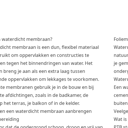
n waterdicht membraan?
Folie
dicht membraan is een dun, flexibel materiaal
Waterd
bruikt om oppervlakken en constructies te
natuur
n tegen het binnendringen van water. Het
je gem
breng je aan als een extra laag tussen
onder
ende oppervlakken om lekkages te voorkomen.
Water
te membranen gebruik je in de bouw en bij
Een wa
te afdichtingen, zoals in de badkamer, de
cement
 het terras, je balkon of in de kelder.
buiten
ppen een waterdicht membraan aanbrengen
Veelge
ereiding
Wat i
or dat de ondergrond schoon, droog en vrij van
PTB st