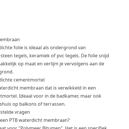
membraan
ichte folie is ideaal als ondergrond van
steen tegels, keramiek of pvc tegels. De folie snijd
akkelijk op maat en verlijm je vervolgens aan de
grond.
dichte cementmortel
terdicht membraan dat is verwikkeld in een
mortel. Ideaal voor in de badkamer, maar ook
shuis op balkons of terrassen.
stelde vragen
s een PTB waterdicht membraan?
aat voor "Polymeer Bitumen". Het is een specifiek