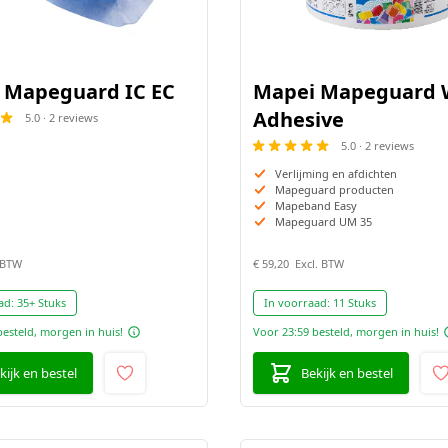
 Mapeguard IC EC
Mapei Mapeguard
Adhesive
5.0 · 2 reviews
5.0 · 2 reviews
Verlijming en afdichten
Mapeguard producten
Mapeband Easy
Mapeguard UM 35
€ 59,20
ad:
35+ Stuks
In voorraad:
11 Stuks
besteld, morgen in huis!
Voor 23:59 besteld, morgen in huis!
kijk en bestel
Bekijk en bestel