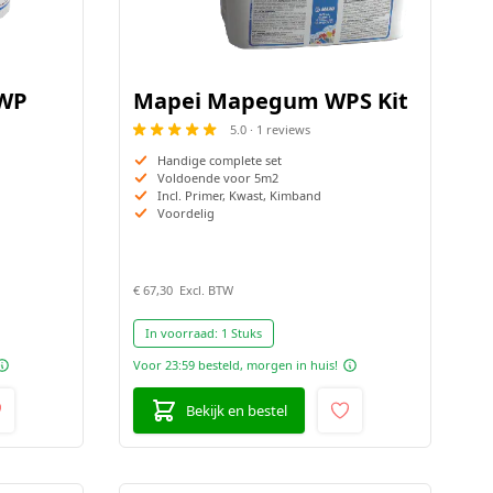
 WP
Mapei Mapegum WPS Kit
5.0 · 1 reviews
Handige complete set
Voldoende voor 5m2
Incl. Primer, Kwast, Kimband
Voordelig
€ 67,30
In voorraad:
1 Stuks
Voor 23:59 besteld, morgen in huis!
Bekijk en bestel