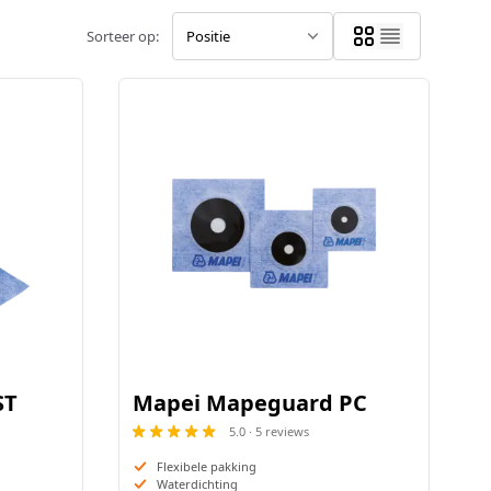
.
Rollers en kwasten
anelen of folie
Sorteer op:
Voegen verwijderen
Tegelsnijders
ST
Mapei Mapeguard PC
5.0 · 5 reviews
Flexibele pakking
Waterdichting