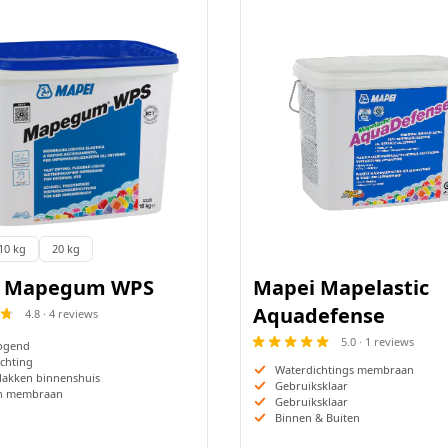
ng:
10 kg
20 kg
i Mapegum WPS
Mapei Mapelastic
Aquadefense
4.8 · 4 reviews
5.0 · 1 reviews
rogend
chting
Waterdichtings membraan
lakken binnenshuis
Gebruiksklaar
ch membraan
Gebruiksklaar
Binnen & Buiten