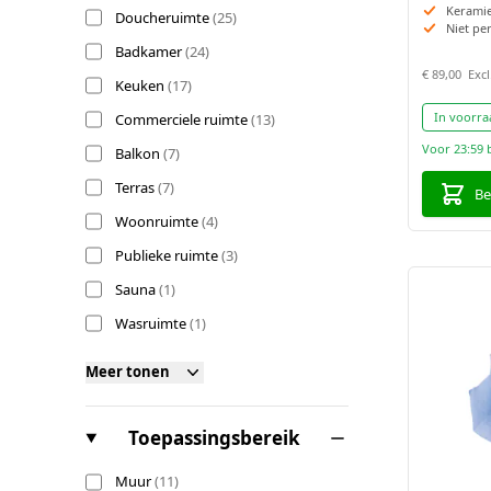
Keramie
producten beschikbaar
Doucheruimte
(
25
)
Niet pe
producten beschikbaar
Badkamer
(
24
)
€ 89,00
producten beschikbaar
Keuken
(
17
)
producten beschikbaar
In voorra
Commerciele ruimte
(
13
)
Voor 23:59 
producten beschikbaar
Balkon
(
7
)
producten beschikbaar
Terras
(
7
)
Be
producten beschikbaar
Woonruimte
(
4
)
producten beschikbaar
Publieke ruimte
(
3
)
producten beschikbaar
Sauna
(
1
)
producten beschikbaar
Wasruimte
(
1
)
Meer tonen
filter
Toepassingsbereik
producten beschikbaar
Muur
(
11
)