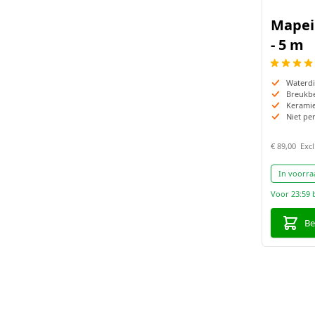
Mapei
- 5 m
Waterd
Breukb
Keramie
Niet pe
€ 89,00
In voorra
Voor 23:59 
Be