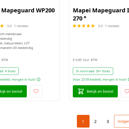
 Mapeguard WP200
Mapei Mapeguard IC
270 °
5.0 · 1 reviews
5.0 · 1 reviews
icht membraan
estendig
k, natuursteen, LVT
rmanent UV-bestendig
€ 9,89
ad:
4 Stuks
In voorraad:
35+ Stuks
besteld, morgen in huis!
Voor 23:59 besteld, morgen in huis!
kijk en bestel
Bekijk en bestel
1
2
3
Volge
U lees momenteel pagi
Pagina
Pagina