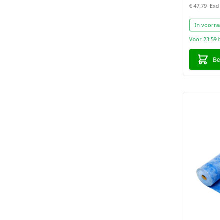
€ 47,79
In voorra
Voor 23:59 
Be