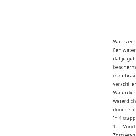
Wat is ee
Een water
dat je ge
bescherme
membraan 
verschill
Waterdich
waterdich
douche, op
In 4 sta
1. Voorb
Zorg ervo