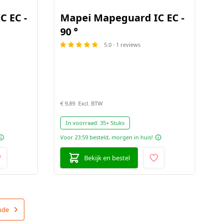
 EC -
Mapei Mapeguard IC EC -
90 °
5.0 · 1 reviews
€ 9,89
In voorraad:
35+ Stuks
Voor 23:59 besteld, morgen in huis!
Bekijk en bestel
nde
na
Pagina