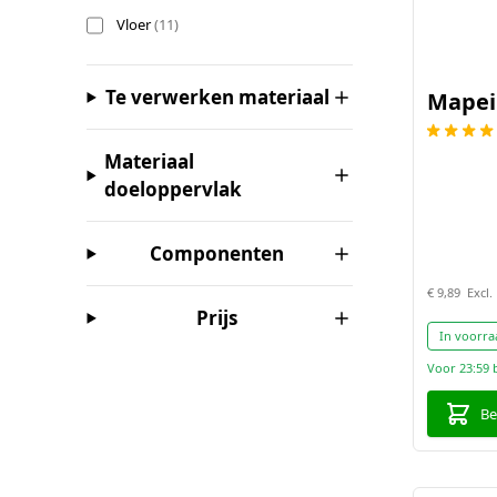
producten beschikbaar
Vloer
(
11
)
filter
Te verwerken materiaal
Mapei
Materiaal
filter
doeloppervlak
filter
Componenten
€ 9,89
filter
Prijs
In voorra
Voor 23:59 
Be