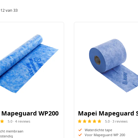
jouw nieuwe badkamer 100% waterdicht en toekomstbestendig is
r een 100% waterdichte badkamer
In vloeibare vorm, p
-
12
van
33
basis van PE, PP of kunsthars
 Mapeguard WP200
Mapei Mapeguard 
5.0 · 4 reviews
5.0 · 3 reviews
Waterdichte tape
icht membraan
Voor Mapeguard WP 200
estendig