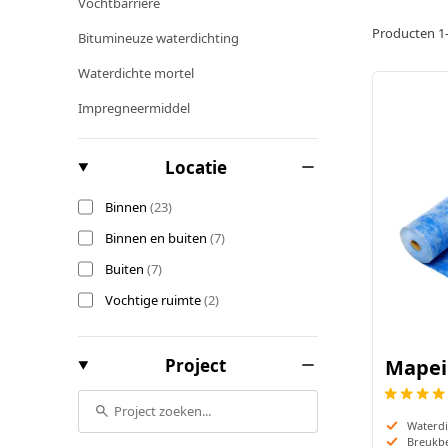
zeker dat 
Vochtbarrière
Voo
Mapei 120 Zwart
Producten
1
Bitumineuze waterdichting
Op 
Mapei 123 Oud Wit
Waterdichte mortel
Mapei 125 Kasteel Grijs
Impregneermiddel
Mapei 127 Arctisch Grijs
filter
Locatie
Mapei 130 Jasmijn
producten beschikbaar
Binnen
(
23
)
producten beschikbaar
Binnen en buiten
(
7
)
producten beschikbaar
Buiten
(
7
)
producten beschikbaar
Vochtige ruimte
(
2
)
filter
Project
Mapei
Waterd
Breukb