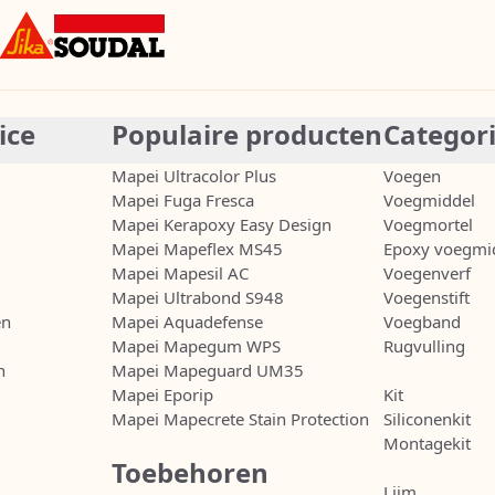
ice
Populaire producten
Categor
Mapei Ultracolor Plus
Voegen
Mapei Fuga Fresca
Voegmiddel
Mapei Kerapoxy Easy Design
Voegmortel
Mapei Mapeflex MS45
Epoxy voegmi
Mapei Mapesil AC
Voegenverf
Mapei Ultrabond S948
Voegenstift
en
Mapei Aquadefense
Voegband
Mapei Mapegum WPS
Rugvulling
n
Mapei Mapeguard UM35
Mapei Eporip
Kit
Mapei Mapecrete Stain Protection
Siliconenkit
Montagekit
Toebehoren
Lijm