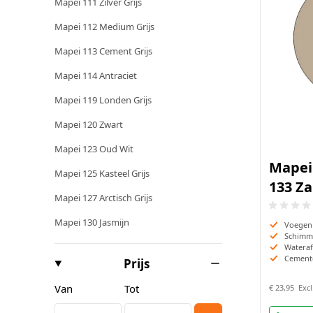
Mapei 111 Zilver Grijs
Mapei 120 Zwart
Mapei 112 Medium Grijs
Mapei 123 Oud Wit
Mapei 113 Cement Grijs
Mapei 125 Kasteel Grijs
Mapei 114 Antraciet
Mapei 127 Arctisch Grijs
Mapei 119 Londen Grijs
Mapei 130 Jasmijn
Mapei 120 Zwart
Mapei 123 Oud Wit
Mapei 
Mapei 125 Kasteel Grijs
133 Za
Mapei 127 Arctisch Grijs
Mapei 130 Jasmijn
Voegen
Schimm
Wateraf
Cement
filter
Prijs
Minimum value
Maximale Waarde
Van
Tot
€ 23,95