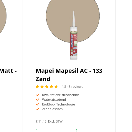
Rollers en kwasten
Voegen verwijderen
Tegelsnijders
Matt -
Mapei Mapesil AC - 133
Zand
4.8 · 5 reviews
Kwalitatieve siliconenkit
Waterafstotend
BioBlock Technologie
Zeer elastisch
€ 11,45