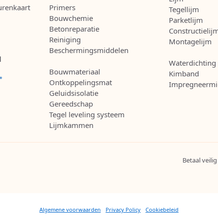
urenkaart
Primers
Tegellijm
Bouwchemie
Parketlijm
Betonreparatie
Constructielij
Reiniging
Montagelijm
Beschermingsmiddelen
l
Waterdichting
Bouwmateriaal
Kimband
Ontkoppelingsmat
Impregneermi
Geluidsisolatie
Gereedschap
Tegel leveling systeem
Lijmkammen
Betaal veilig
Algemene voorwaarden
Privacy Policy
Cookiebeleid