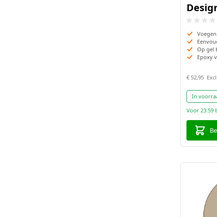
Design
Voegen
Eenvoud
Op gel 
Epoxy 
€ 52,95
In voorra
Voor 23:59 
Be