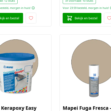
ad:
12 Stuks
In voorraad:
10 Stuks
besteld, morgen in huis!
Voor 23:59 besteld, morgen in huis!
kijk en bestel
Bekijk en bestel
 Kerapoxy Easy
Mapei Fuga Fresca -