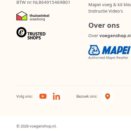
BTW nr:
NL864915469B01
Mapei voeg & kit kle
Instructie Video's
Over ons
Over
voegenshop.n
Authorised Mapei Reseller
Volg ons:
Bezoek ons:
© 2026 voegenshop.nl.