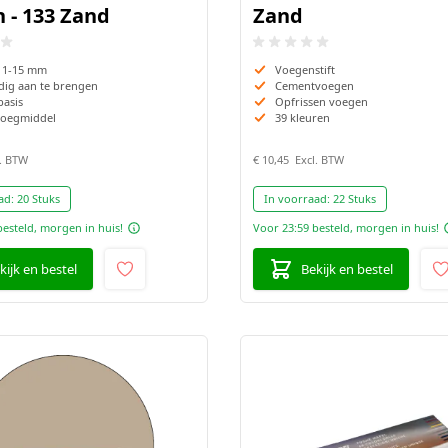
 - 133 Zand
Zand
 1-15 mm
Voegenstift
ig aan te brengen
Cementvoegen
basis
Opfrissen voegen
voegmiddel
39 kleuren
€ 10,45
ad:
20 Stuks
In voorraad:
22 Stuks
besteld, morgen in huis!
Voor 23:59 besteld, morgen in huis!
kijk en bestel
Bekijk en bestel