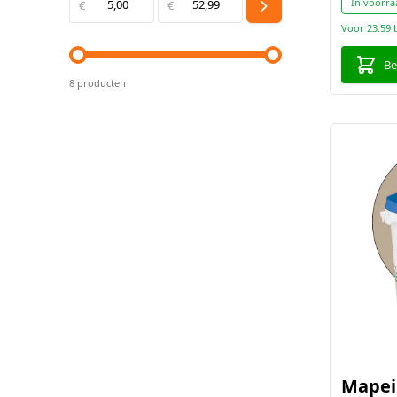
In voorra
€
5,00
€
52,99
Oké
Voor 23:59 
Be
8 producten
Mapei