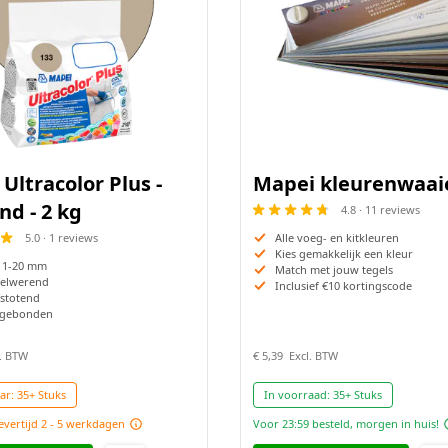
Ultracolor Plus -
Mapei kleurenwaai
nd - 2 kg
4.8 · 11 reviews
5.0 · 1 reviews
Alle voeg- en kitkleuren
Kies gemakkelijk een kleur
 1-20 mm
Match met jouw tegels
elwerend
Inclusief €10 kortingscode
stotend
gebonden
€ 5,39
ar:
35+ Stuks
In voorraad:
35+ Stuks
evertijd 2 - 5 werkdagen
Voor 23:59 besteld, morgen in huis!