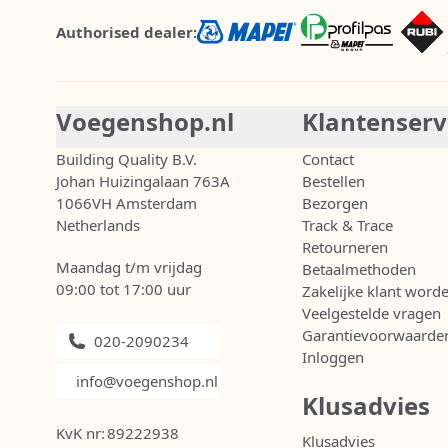
Authorised dealer:
Voegenshop.nl
Klantenserv
Building Quality B.V.
Contact
Johan Huizingalaan 763A
Bestellen
1066VH Amsterdam
Bezorgen
Netherlands
Track & Trace
Retourneren
Maandag t/m vrijdag
Betaalmethoden
09:00 tot 17:00 uur
Zakelijke klant word
Veelgestelde vragen
Garantievoorwaarde
020-2090234
Inloggen
info@voegenshop.nl
Klusadvies
KvK nr:
89222938
Klusadvies