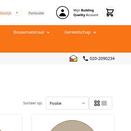
Mijn
Building
Incl. BTW
Zakelijk
Particulier
Quality
Account
Bouwmateriaal
Gereedschap
rhoud
Ontkoppelingsmat
Tegel leveling systeem
erhoud
Tegelprofielen
Voeg gereedschap
020-2090234
iddelen
Egalisatiemortel
Schuren en polijsten
nmaak
Stucmortel
Zagen en slijpen
Cementdekvloer
Boren
Versterking en wapening
Tegelkruisjes
Sorteer op:
Geluidsisolatie
Lijmkammen
Kit gereedschap
Schoonmaak