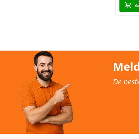
Be
Meld
De best