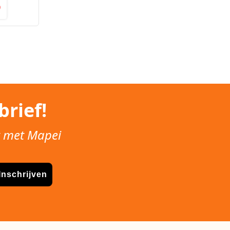
rief!
t met Mapei
Inschrijven