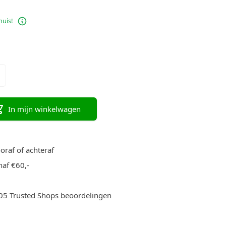
huis!
In mijn winkelwagen
ooraf of achteraf
af €60,-
705 Trusted Shops beoordelingen