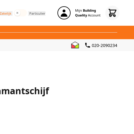
Mijn
Building
Incl. BTW
Zakelijk
Particulier
Quality
Account
020-2090234
amantschijf