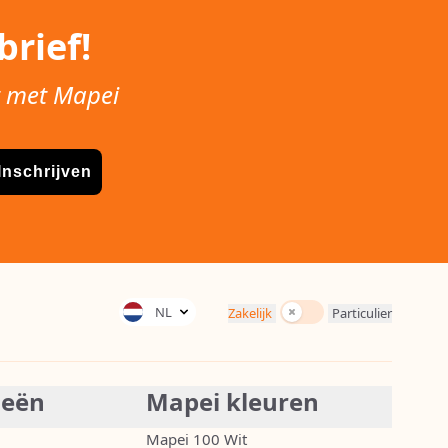
rief!
t met Mapei
Inschrijven
Incl. BTW
NL
Zakelijk
Particulier
ieën
Mapei kleuren
Mapei 100 Wit