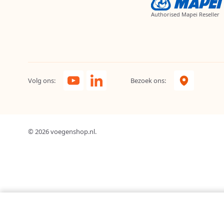
Authorised Mapei Reseller
Volg ons:
Bezoek ons:
© 2026 voegenshop.nl.
In voorraad 
Rubi TLG Diamantschijf
Voor 16:45 