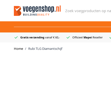
Ga naar de inhoud
Zoek voegproducten op naa
Gratis verzending
vanaf € 60,-
Officieel
Mapei
Reseller
Home
/
Rubi TLG Diamantschijf