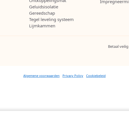
Ontkoppelingsmat
Impregneermi
Geluidsisolatie
Gereedschap
Tegel leveling systeem
Lijmkammen
Betaal veilig
Algemene voorwaarden
Privacy Policy
Cookiebeleid
Aantal
: 6 Stuks
€ 53,95
besteld, morgen in huis!