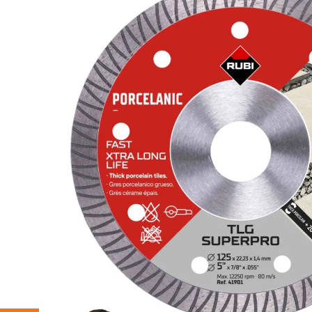
Specificaties
Artikelnummer
30048
Aantal stuks
1
Merk
Rubi
Type verpakking
Blister
Gebruik
Professioneel
Semi-professio