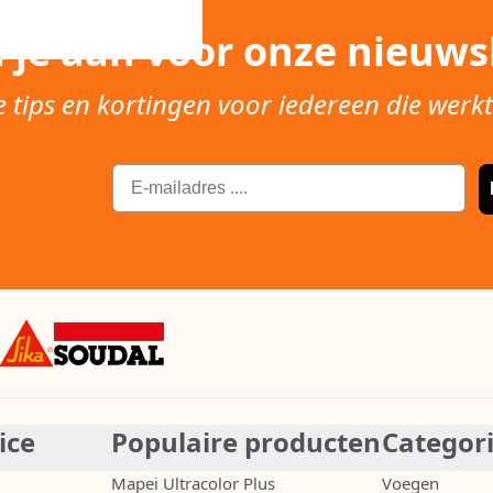
 je aan voor onze nieuwsb
e tips en kortingen voor iedereen die werk
Email
ice
Populaire producten
Categor
Mapei Ultracolor Plus
Voegen