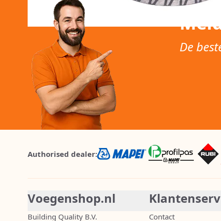
Meld
De best
Authorised dealer:
Voegenshop.nl
Klantenserv
Building Quality B.V.
Contact