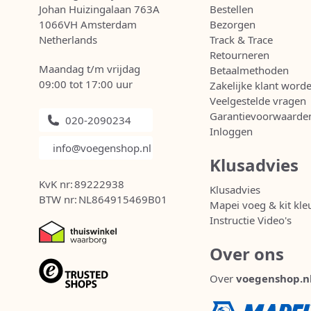
Johan Huizingalaan 763A
Bestellen
1066VH Amsterdam
Bezorgen
Netherlands
Track & Trace
Retourneren
Maandag t/m vrijdag
Betaalmethoden
09:00 tot 17:00 uur
Zakelijke klant word
Veelgestelde vragen
Garantievoorwaarde
020-2090234
Inloggen
info@voegenshop.nl
Klusadvies
KvK nr:
89222938
Klusadvies
BTW nr:
NL864915469B01
Mapei voeg & kit kle
Instructie Video's
Over ons
Over
voegenshop.n