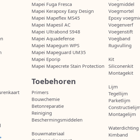
Mapei Fuga Fresca
Voegmiddel
Mapei Kerapoxy Easy Design
Voegmortel
Mapei Mapeflex MS45
Epoxy voegmi
Mapei Mapesil AC
Voegenverf
Mapei Ultrabond S948
Voegenstift
en
Mapei Aquadefense
Voegband
Mapei Mapegum WPS
Rugvulling
n
Mapei Mapeguard UM35
Mapei Eporip
Kit
Mapei Mapecrete Stain Protection
Siliconenkit
Montagekit
Toebehoren
Lijm
urenkaart
Primers
Tegellijm
Bouwchemie
Parketlijm
Betonreparatie
Constructielij
Reiniging
Montagelijm
Beschermingsmiddelen
l
Waterdichting
Bouwmateriaal
Kimband