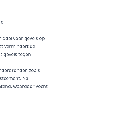
gs
iddel voor gevels op
ct vermindert de
 gevels tegen
ndergronden zoals
estcement. Na
atend, waardoor vocht