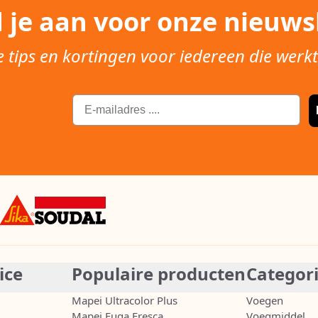
 je aan voor onze nieuwsb
e tips en kortingen voor iedereen die werk
Email
ice
Populaire producten
Categor
Mapei Ultracolor Plus
Voegen
Mapei Fuga Fresca
Voegmiddel