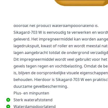
van water in poreuze materialen zoals beton, morte
Hierdoor wordt de weerstand tegen vuil verbeterd 
algengroei worden beperkt. Tegelijkertijd blijft d
doordat het product waterdampdoorlatend is.
Sikagard-703 W is eenvoudig te verwerken en wordt
geleverd. Het impregneermiddel kan worden aang
lagedrukspuit, kwast of roller en wordt meestal nat
lagen aangebracht totdat de ondergrond verzadigd 
Dit impregneermiddel wordt veel gebruikt voor he
gevels tegen regen en vochtbelasting. Omdat de b
is, blijven de oorspronkelijke visuele eigenschapp
behouden. Hierdoor is Sikagard-703 W een praktisc
duurzame gevelbescherming.
Plus- en minpunten
Sterk waterafstotend
Waterdampdoorlatend