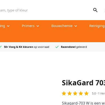
m, type of kleur
ing
Primers
Bouwchemie
Reiniging
Vochtscherm
Beton en cement hulpstoffen
Dagelijks o
Zuigende ondergronden
Betonreparatie
Periodiek o
50+ Voeg & Kit kleuren
op voorraad
Razendsnel
geleverd
membraan
Niet-zuigende ondergronden
Betonbescherming
Beschermin
Kit primer
Injectiehars
Project sc
waterdichting
Vloercoating
Sponsbakke
mortel
Reparatiemortel
SikaGard 70
iddel
Snelcement
Chemische verankering
5.0 · 1 re
Sikagard-703 W is een 