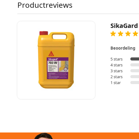
Productreviews
SikaGard
Beoordeling
5 stars
4 stars
3 stars
2 stars
1 star