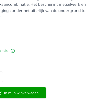
loxaancombinatie. Het beschermt metselwerk en
Rollers en kwasten
ging zonder het uiterlijk van de ondergrond te
Voegen verwijderen
r
Tegelsnijders
 huis!
In mijn winkelwagen