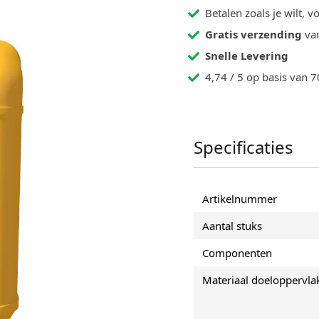
Betalen zoals je wilt, v
Gratis verzending
van
Snelle Levering
4,74 / 5 op basis van 
Specificaties
del voor gevels dat
Artikelnummer
uct is gebaseerd op
Aantal stuks
erk waterafstotend
Componenten
te veranderen. Na
ar beschermd terwijl de
Materiaal doeloppervla
gard-703 W de opname