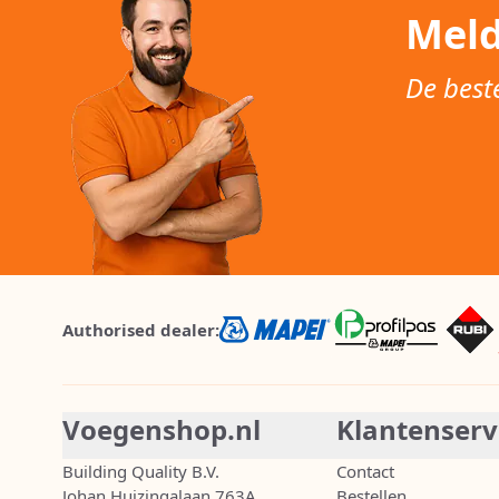
Meld
De best
Authorised dealer:
Voegenshop.nl
Klantenserv
Building Quality B.V.
Contact
Johan Huizingalaan 763A
Bestellen