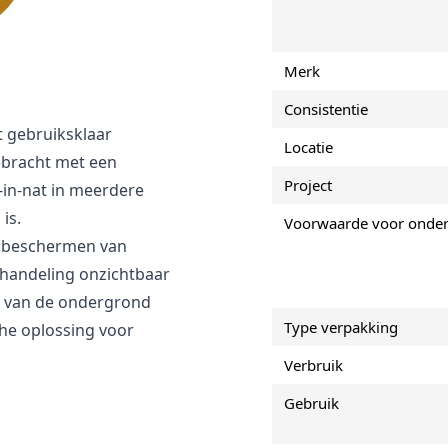
l en metselwerk.
en kan mos- en
Merk
e ondergrond ademen
Consistentie
 gebruiksklaar
Locatie
ebracht met een
Project
-in-nat in meerdere
is.
Voorwaarde voor onde
t beschermen van
ehandeling onzichtbaar
en van de ondergrond
Type verpakking
he oplossing voor
Verbruik
Gebruik