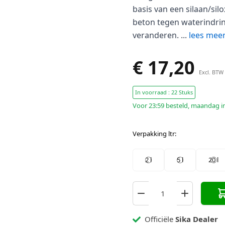
basis van een silaan/si
beton tegen waterindrin
veranderen. ...
lees mee
€ 17,20
Excl. BTW
In voorraad : 22 Stuks
Voor 23:59 besteld, maandag in
Verpakking ltr
:
2 l
5 l
20 l
Officiële
Sika Dealer