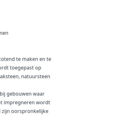
emen
totend te maken en te
ordt toegepast op
aksteen, natuursteen
 bij gebouwen waar
het impregneren wordt
zijn oorspronkelijke