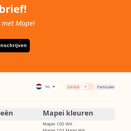
rief!
t met Mapei
Inschrijven
Incl. BTW
NL
Zakelijk
Particulier
ieën
Mapei kleuren
Mapei 100 Wit
Mapei 103 Maan Wit