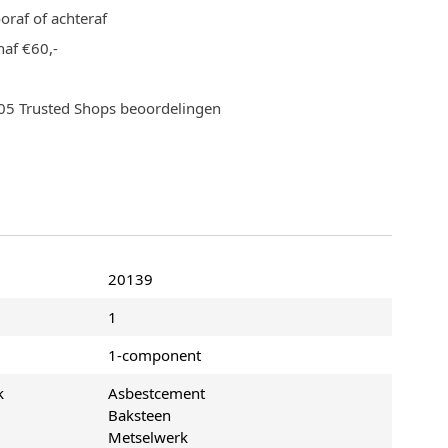
ooraf of achteraf
af €60,-
705 Trusted Shops beoordelingen
20139
1
1-component
k
Asbestcement
Baksteen
Metselwerk