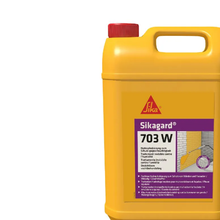
Omschrijving
Sikagard-703 W is een gebruiksklaar impregneermid
bescherming biedt tegen waterindringing. Het prod
een silaan/siloxaancombinatie en zorgt voor een st
oppervlak zonder de uitstraling van het materiaal 
behandeling blijft de ondergrond vrijwel onzichtba
waterdampdoorlatendheid behouden blijft.
Door de hydrofoberende werking vermindert Sika