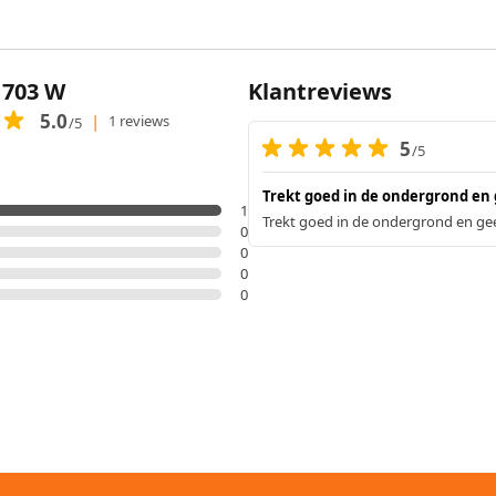
 703 W
Klantreviews
5.0
|
1 reviews
/5
5
/5
Trekt goed in de ondergrond en
1
Trekt goed in de ondergrond en ge
0
0
0
0